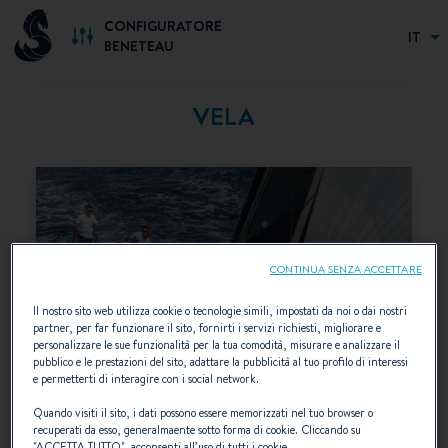
CONFIGURATORE
IT
BENETEAU
VELA
CONTINUA SENZA ACCETTARE
Il nostro sito web utilizza cookie o tecnologie simili, impostati da noi o dai nostri
partner, per far funzionare il sito, fornirti i servizi richiesti, migliorare e
personalizzare le sue funzionalità per la tua comodità, misurare e analizzare il
pubblico e le prestazioni del sito, adattare la pubblicità al tuo profilo di interessi
e permetterti di interagire con i social network.
Quando visiti il sito, i dati possono essere memorizzati nel tuo browser o
recuperati da esso, generalmaente sotto forma di cookie. Cliccando su
"
ACCETTA TUTTO
", acconsenti all’uso di tutti i cookie.