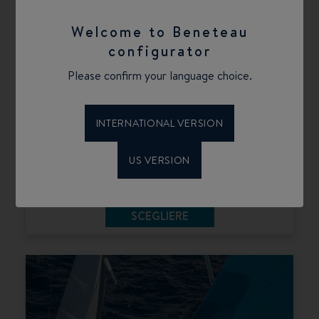
Welcome to Beneteau
configurator
Please confirm your language choice.
OCEANIS
L'Oceanis è il riferimento mondiale della
crociera. Ugualmente a suo agio nella
INTERNATIONAL VERSION
navigazione costiera come in quella d'altura,
combina una navigazione semplice, sicura e
US VERSION
confortevole con un intenso piacere
all'ancora.
SCEGLIERE