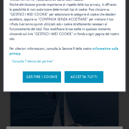
Poiché attribuiamo grande importanza al rispetto della tua privacy, ti offriamo
la possibilità di non autorizzare determinati tipi di cookie. Puoi cliccare su
FIRST
"
GESTISCI I MIEI COOKIE
" per selezionare le categorie di cookie che desideri
accettare, oppure su "
CONTINUA SENZA ACCETTARE
" per indicare il tuo
Destinato a crociere ad alte prestazioni e
rifiuto (verranno quindi utilizzati solo i cookie strettamente necessari al
funzionamento del sito). Puoi modificare le tue scelte in qualsiasi momento
persino a regate, il First è stato progettato
cliccando sul link "
GESTISCI I MIEI COOKIE
" in fondo a ogni pagina del nostro
per armatori esigenti e intenditori di vela.
sito.
Per ulteriori informazioni, consulta la Sezione 9 della nostra
informativa sulla
SCEGLIERE
privacy
.
Consulta l’"elenco dei partner"
GESTIRE I COOKIE
ACCETTA TUTTI