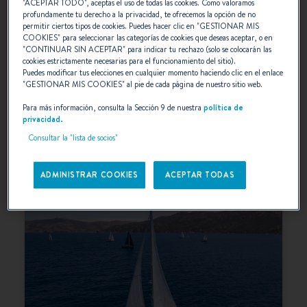
"
ACEPTAR TODO
", aceptas el uso de todas las cookies. Como valoramos
profundamente tu derecho a la privacidad, te ofrecemos la opción de no
permitir ciertos tipos de cookies. Puedes hacer clic en "
GESTIONAR MIS
FIRST
COOKIES
" para seleccionar las categorías de cookies que deseas aceptar, o en
"
CONTINUAR SIN ACEPTAR
" para indicar tu rechazo (solo se colocarán las
Destinado a cruceros de alto rendimiento e
cookies estrictamente necesarias para el funcionamiento del sitio).
incluso a regatas, el First ha sido diseñado
Puedes modificar tus elecciones en cualquier momento haciendo clic en el enlace
"
GESTIONAR MIS COOKIES
" al pie de cada página de nuestro sitio web.
para propietarios exigentes que son
conocedores de la navegación a vela.
Para más información, consulta la Sección 9 de nuestra
política de
privacidad.
SELECCIONAR
Consultar la "lista de socios"
ADMINISTRAR COOKIES
ACEPTAR TODAS