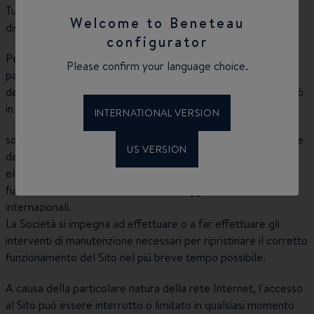
Tuttavia, la Società non è tenuta ad alcun obbligo di
Welcome to Beneteau
disponibilità e continuità nei confronti dell'Utente.
configurator
Per garantire il corretto funzionamento del Sito e in
Please confirm your language choice.
particolare nell'ambito della manutenzione,
dell'aggiornamento o dei miglioramenti tecnici, la Società può
in qualsiasi momento :
INTERNATIONAL VERSION
sospendere, interrompere o limitare l'accesso a tutto o parte
US VERSION
del Sito
eliminare qualsiasi informazione che possa disturbare il suo
funzionamento o contravvenire alle leggi nazionali o
internazionali.
La Società si impegna ad effettuare o a far effettuare gli
interventi di manutenzione necessari per ripristinare il corretto
funzionamento del Sito nel più breve tempo possibile.
A causa della particolare natura della rete Internet, l'accesso
al Sito può essere interrotto o limitato in qualsiasi momento