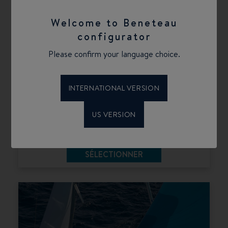
Welcome to Beneteau
configurator
Please confirm your language choice.
OCEANIS
L’Oceanis s’impose comme la référence
INTERNATIONAL VERSION
mondiale de la croisière. Autant à l’aise en
navigation côtière qu’en navigation hauturière,
US VERSION
il conjugue navigation simple, sécurisante et
confortable et plaisir intense au mouillage.
SÉLECTIONNER