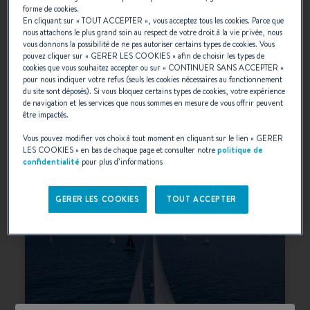
forme de cookies.
En cliquant sur «
TOUT ACCEPTER
», vous acceptez tous les cookies. Parce que
nous attachons le plus grand soin au respect de votre droit à la vie privée, nous
FIRST
vous donnons la possibilité de ne pas autoriser certains types de cookies. Vous
pouvez cliquer sur «
GERER LES COOKIES
» afin de choisir les types de
Destiné à la croisière haute performance
cookies que vous souhaitez accepter ou sur «
CONTINUER SANS ACCEPTER
»
voire aux régates, le First a été conçu pour
pour nous indiquer votre refus (seuls les cookies nécessaires au fonctionnement
des propriétaires exigeants et fins
du site sont déposés). Si vous bloquez certains types de cookies, votre expérience
de navigation et les services que nous sommes en mesure de vous offrir peuvent
connaisseurs de la navigation à la voile.
être impactés.
SÉLECTIONNER
Vous pouvez modifier vos choix à tout moment en cliquant sur le lien «
GERER
LES COOKIES
» en bas de chaque page et consulter notre
politique de
confidentialité
pour plus d’informations
GERER LES COOKIES
TOUT ACCEPTER