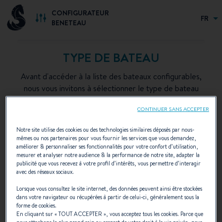
CONFIGURATEUR
FR
BENETEAU
TYPE DE BATEAU
Avant d'accéder à la liste des bateaux configurables,
nous vous invitons à sélectionner le type de bateau
que vous souhaitez personnaliser.
CONTINUER SANS ACCEPTER
Notre site utilise des cookies ou des technologies similaires déposés par nous-
mêmes ou nos partenaires pour vous fournir les services que vous demandez,
améliorer & personnaliser ses fonctionnalités pour votre confort d’utilisation,
mesurer et analyser notre audience & la performance de notre site, adapter la
publicité que vous recevez à votre profil d’intérêts, vous permettre d’interagir
avec des réseaux sociaux.
Lorsque vous consultez le site internet, des données peuvent ainsi être stockées
dans votre navigateur ou récupérées à partir de celui-ci, généralement sous la
forme de cookies.
En cliquant sur «
TOUT ACCEPTER
», vous acceptez tous les cookies. Parce que