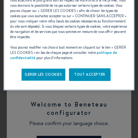
nous attachons le plus grand soin au respect de votre droit à la vie privée, nous
vous donnons la possibilité de ne pas autoriser certains types de cookies. Vous
pouvez cliquer sur «
GERER LES COOKIES
» afin de choisir les types de
cookies que vous souhaitez accepter ou sur «
CONTINUER SANS ACCEPTER
»
pour nous indiquer votre refus (seuls les cookies nécessaires au fonctionnement
du site sont déposés). Si vous bloquez certains types de cookies, votre expérience
de navigation et les services que nous sommes en mesure de vous offrir peuvent
être impactés.
DAY BOATS
Vous pouvez modifier vos choix à tout moment en cliquant sur le lien «
GERER
SÉLECTIONNER
LES COOKIES
» en bas de chaque page et consulter notre
politique de
confidentialité
pour plus d’informations
GERER LES COOKIES
TOUT ACCEPTER
Welcome to Beneteau
configurator
Please confirm your language choice.