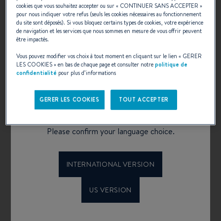
cookies que vous souhaitez accepter ou sur «
CONTINUER SANS ACCEPTER
»
pour nous indiquer votre refus (seuls les cookies nécessaires au fonctionnement
du site sont déposés). Si vous bloquez certains types de cookies, votre expérience
ANTARES
de navigation et les services que nous sommes en mesure de vous offrir peuvent
être impactés.
Vedette performante, fiable et indémodable :
l’Antares est une valeur-sûre pour profiter le
Vous pouvez modifier vos choix à tout moment en cliquant sur le lien «
GERER
temps d’une croisières en famille ou d’une
LES COOKIES
» en bas de chaque page et consulter notre
politique de
confidentialité
pour plus d’informations
sortie pêche en mer.
SÉLECTIONNER
Welcome to Beneteau
GERER LES COOKIES
TOUT ACCEPTER
configurator
Please confirm your language choice.
INTERNATIONAL VERSION
US VERSION