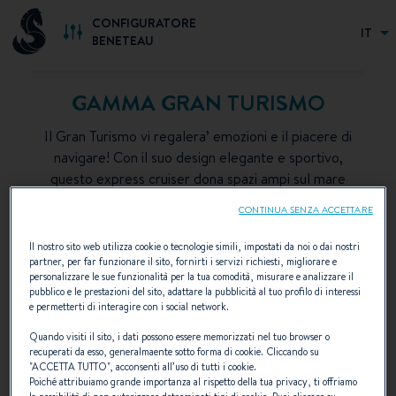
CONFIGURATORE
IT
BENETEAU
GAMMA GRAN TURISMO
Il Gran Turismo vi regalera’ emozioni e il piacere di
navigare! Con il suo design elegante e sportivo,
questo express cruiser dona spazi ampi sul mare
restando sempre ben protetto.
CONTINUA SENZA ACCETTARE
Il nostro sito web utilizza cookie o tecnologie simili, impostati da noi o dai nostri
partner, per far funzionare il sito, fornirti i servizi richiesti, migliorare e
personalizzare le sue funzionalità per la tua comodità, misurare e analizzare il
pubblico e le prestazioni del sito, adattare la pubblicità al tuo profilo di interessi
e permetterti di interagire con i social network.
Quando visiti il sito, i dati possono essere memorizzati nel tuo browser o
recuperati da esso, generalmaente sotto forma di cookie. Cliccando su
"
ACCETTA TUTTO
", acconsenti all’uso di tutti i cookie.
Poiché attribuiamo grande importanza al rispetto della tua privacy, ti offriamo