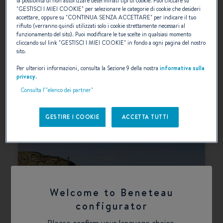
la possibilità di non autorizzare determinati tipi di cookie. Puoi cliccare su
"
GESTISCI I MIEI COOKIE
" per selezionare le categorie di cookie che desideri
accettare, oppure su "
CONTINUA SENZA ACCETTARE
" per indicare il tuo
rifiuto (verranno quindi utilizzati solo i cookie strettamente necessari al
funzionamento del sito). Puoi modificare le tue scelte in qualsiasi momento
cliccando sul link "
GESTISCI I MIEI COOKIE
" in fondo a ogni pagina del nostro
sito.
Per ulteriori informazioni, consulta la Sezione 9 della nostra
informativa sulla
GRAN TURISMO 35
privacy
.
Consulta l’"elenco dei partner"
SCEGLIERE
GESTIRE I COOKIE
ACCETTA TUTTI
Welcome to Beneteau
configurator