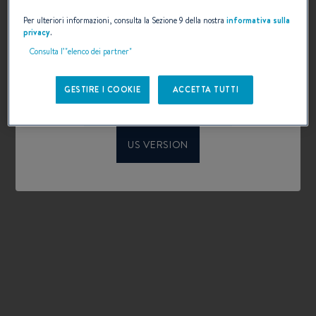
Welcome to Beneteau
Per ulteriori informazioni, consulta la Sezione 9 della nostra
informativa sulla
privacy
.
configurator
Consulta l’"elenco dei partner"
Please confirm your language choice.
Configurazione personalizzata
GESTIRE I COOKIE
ACCETTA TUTTI
INTERNATIONAL VERSION
SCEGLIERE
US VERSION