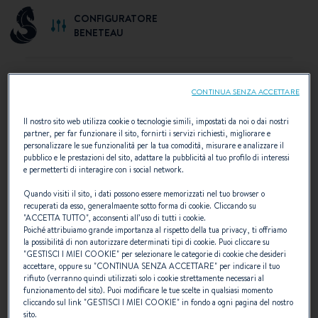
CONFIGURATORE
BENETEAU
CONTINUA SENZA ACCETTARE
SCELTA DELLA
Il nostro sito web utilizza cookie o tecnologie simili, impostati da noi o dai nostri
partner, per far funzionare il sito, fornirti i servizi richiesti, migliorare e
CONFIGURAZIONE
personalizzare le sue funzionalità per la tua comodità, misurare e analizzare il
pubblico e le prestazioni del sito, adattare la pubblicità al tuo profilo di interessi
Scoprite le configurazioni consigliate da BENETEAU o
e permetterti di interagire con i social network.
create la vostra configurazione personalizzata.
Quando visiti il sito, i dati possono essere memorizzati nel tuo browser o
recuperati da esso, generalmaente sotto forma di cookie. Cliccando su
"
ACCETTA TUTTO
", acconsenti all’uso di tutti i cookie.
Poiché attribuiamo grande importanza al rispetto della tua privacy, ti offriamo
la possibilità di non autorizzare determinati tipi di cookie. Puoi cliccare su
"
GESTISCI I MIEI COOKIE
" per selezionare le categorie di cookie che desideri
accettare, oppure su "
CONTINUA SENZA ACCETTARE
" per indicare il tuo
rifiuto (verranno quindi utilizzati solo i cookie strettamente necessari al
funzionamento del sito). Puoi modificare le tue scelte in qualsiasi momento
cliccando sul link "
GESTISCI I MIEI COOKIE
" in fondo a ogni pagina del nostro
sito.