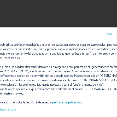
CONTIN
web utiliza cookies o tecnologías similares, colocadas por nosotros o por nuestros socios, para ope
e los servicios que solicitas, mejorar y personalizar sus funcionalidades para tu comodidad, med
CIÓN DE UNA CONFIGUR
ncia y el rendimiento del sitio, adaptar la publicidad que recibes a tu perfil de intereses y perm
on redes sociales.
onfiguraciones recomendadas por BENETEAU o cree su propi
s el sitio, se pueden almacenar datos en tu navegador o recuperarse de él, generalmente en fo
en "
ACEPTAR TODO
", aceptas el uso de todas las cookies. Como valoramos profundamente tu 
personalizada.
e ofrecemos la opción de no permitir ciertos tipos de cookies. Puedes hacer clic en "
GESTIONAR
para seleccionar las categorías de cookies que deseas aceptar, o en "
CONTINUAR SIN ACEPTA
olo se colocarán las cookies estrictamente necesarias para el funcionamiento del sitio).
car tus elecciones en cualquier momento haciendo clic en el enlace "
GESTIONAR MIS COOK
e nuestro sitio web.
rmación, consulta la Sección 9 de nuestra
política de privacidad.
lista de socios"