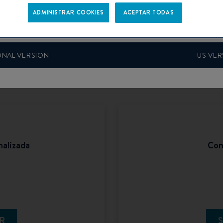
Welcome to Beneteau configurator
ADMINISTRAR COOKIES
ACEPTAR TODAS
Please confirm your language choice.
ONAL VERSION
US VER
nalizada
Con
R