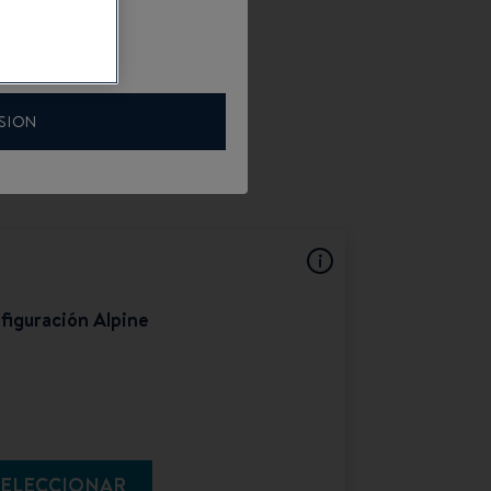
SION
figuración Alpine
SELECCIONAR