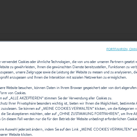
FORTFAHREN, OHNE
L DER KONFIGURATIONWE
e verwendet Cookies oder ähnliche Technologien, die von uns oder unseren Partnern gesetzt
Website zu gewährleisten, Ihnen die gewünschten Dienste bereitzustellen, Funktionen zu ver
anzupassen, unsere Zielgruppe sowie die Leistung der Website zu messen und zu analysieren, 
 die von BENETEAU empfohlenen Konfigurationen oder erst
enprofil anzupassen und Ihnen die Interaktion mit sozialen Netzwerken zu ermöglichen.
eigene personalisierte Konfiguration.
ere Website besuchen, können Daten in Ihrem Browser gespeichert oder von dort abgerufen
 Form von Cookies.
n auf „
ALLE AKZEPTIEREN
“ stimmen Sie der Verwendung aller Cookies zu.
chutz Ihrer Privatsphäre besonders wichtig ist, bieten wir Ihnen die Möglichkeit, bestimmte
 zuzulassen. Sie können auf „
MEINE COOKIES VERWALTEN
“ klicken, um die Kategorien 
 die Sie akzeptieren möchten, oder auf „
OHNE ZUSTIMMUNG FORTFAHREN
“, um Ihre 
(in diesem Fall werden nur die für den Betrieb der Website unbedingt erforderlichen Cookies
hre Auswahl jederzeit ändern, indem Sie auf den Link „
MEINE COOKIES VERWALTEN
“ a
nserer Website klicken.