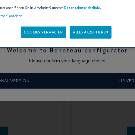
rmationen finden Sie in Abschnitt 9 unserer
Datenschutzrichtlinie
.
artner“ anzeigen
COOKIES VERWALTEN
ALLES AKZEPTIEREN
Welcome to Beneteau configurator
Please confirm your language choice.
ONAL VERSION
US VER
uration
Konfi
N