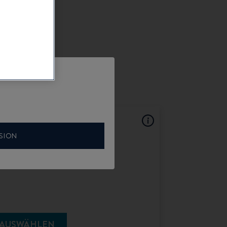
SION
guration für Fishing
AUSWÄHLEN